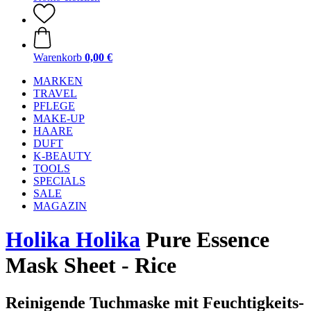
Warenkorb
0,00 €
MARKEN
TRAVEL
PFLEGE
MAKE-UP
HAARE
DUFT
K-BEAUTY
TOOLS
SPECIALS
SALE
MAGAZIN
Holika Holika
Pure Essence
Mask Sheet - Rice
Reinigende Tuchmaske mit Feuchtigkeits-