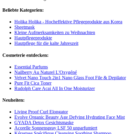
Beliebte Kategorien:
Holika Holika - Hocheffektive Pflegeprodukte aus Korea
Sheetmask
Kleine Aufmerksamkeiten zu Weihnachten
Hautpflegeprodukte
Hautpflege für die kalte Jahreszeit
Cosmeterie entdecken:
Essential Parfums
Nailberry Au Naturel L'Oxygéné
Velvet Nano Touch 2in1 Nano Glass Foot File & Depilator
Pure Fit Cica Toner
Rudolph Care Acai All In One Moisturizer
Neuheiten:
Living Proof Curl Elongator
Evolve Organic Beauty Age Defying Hydrating Face Mist
GYADA Detox Gesichtsmaske
Acorelle Sonnenspray LSF 50 unparfumiert
Kérastase Spécifique Cleansing Soothing Shampoo