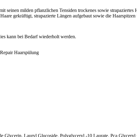
it seinen milden pflanzlichen Tensiden trockenes sowie strapaziertes
Haare gekräftigt, strapazierte Längen aufgebaut sowie die Haarspitze
ies kann bei Bedarf wiederholt werden.
 Repair Haarspülung
le Glycerin, Lauryl Glucoside, Polyglyceryl -10 Laurate, Pca Glycery