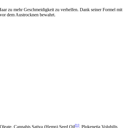
 Haar zu mehr Geschmeidigkeit zu verhelfen. Dank seiner Formel mit
n vor dem Austrocknen bewahrt.
[1]
l Oleate, Cannabis Sativa (Hemp) Seed Oil
, Plukenetia Volubilis