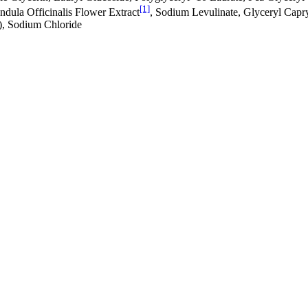
[1]
endula Officinalis Flower Extract
, Sodium Levulinate, Glyceryl Capr
), Sodium Chloride