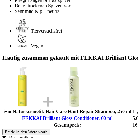
Pflegt Längen & Haarspitzen
Beugt trockenen Spitzen vor
Sehr mild & pH-neutral
Tierversuchsfrei
Vegan
Häufig zusammen gekauft mit FEKKAI Brilliant Glos
i+m Naturkosmetik Hair Care Hanf Repair Shampoo, 250 ml
11
FEKKAI Brilliant Gloss Conditioner, 60 ml
5,
Gesamtpreis:
16
Beide in den Warenkorb
Beschreibung