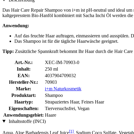
Das Hair Care Repair Shampoo von i+m ist pH-neutral und ideal um m
kaltgepresstem Bio-Hanföl kombiniert mit Sacha Inchi Öl werden die 
Anwendung:
Auf das feuchte Haar auftragen, einmassieren und ausspülen. D
Das Shampoo ist für die tägliche Haarwäsche geeignet.
Tipp:
Zusätzliche Spannkraft bekommt Ihr Haar durch die Hair Care
Art.-Nr.:
XEC-IM-70903-0
Inhalt:
250 ml
EAN:
4037904709032
Hersteller-Nr.:
70903
Marke:
i+m Naturkosmetik
Produktart:
Shampoo
Haartyp:
Strapaziertes Haar, Feines Haar
Eigenschaften:
Tierversuchsfrei, Vegan
Anwendungsgebiet:
Haare
Inhaltsstoffe (INCI)
[1]
Aqua, Aloe Barbadensis Leaf Juice
, Sodium Coco­ Sulfate, Vegetab