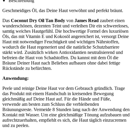
Beschreibung
Geschmeidiges Öl, das Deine Haut verwöhnt und perfekt bräunt.
Das
Coconut Dry Oil Tan Body
von
James Read
zaubert einen
wunderschönen, dezenten Teint und verleihen Dir ein schwereloses,
samtig weiches Hautgefühl. Die hochwertige Formel des luxuriösen
Öls, das mit Vitamin E und Kokosöl angereichert ist, versorgt Deine
Haut mit notwendiger Feuchtigkeit und wichtigen Nährstoffen,
wodurch die Haut regeneriert und die natürliche Schutzbarriere
stärkt wird. Zusätzlich wirken Antioxidantien neutralisierend und
befreien die Haut von Schadstoffen. Du kannst mit dem Öl die
Bräune Deiner Haut nach Belieben aufbauen ohne dabei fettige
Rückstände zu befürchten.
Anwendung:
Peele und reinige Deine Haut vor dem Gebrauch gründlich. Trage
das Produkt mit einem Handschuh in kreisenden Bewegung
gleichmäßig auf Deine Haut auf. Für die Hände und Füße,
verwende am besten zum Schluss die verbleibenden
Bräunungsreste. Vermeide 8 Stunden lang nach der Anwendung den
Kontakt mit Wasser. Um eine gleichmäßige Tönung aufzubauen und
aufrechtzuerhalten, empfiehlt es sich, die Haut täglich einzucremen
und zu peelen.