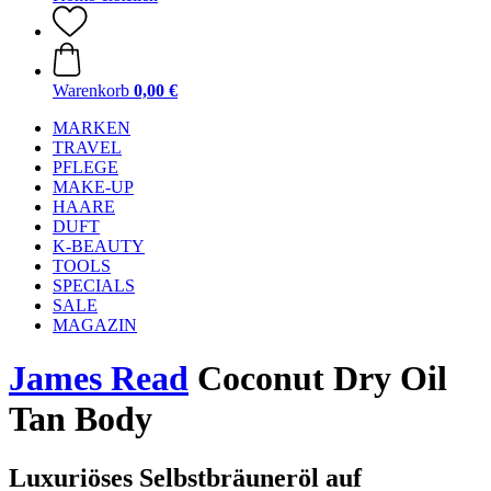
Warenkorb
0,00 €
MARKEN
TRAVEL
PFLEGE
MAKE-UP
HAARE
DUFT
K-BEAUTY
TOOLS
SPECIALS
SALE
MAGAZIN
James Read
Coconut Dry Oil
Tan Body
Luxuriöses Selbstbräuneröl auf