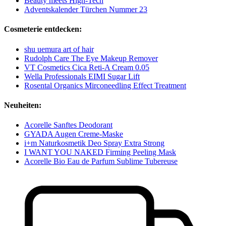
Beauty meets High-Tech
Adventskalender Türchen Nummer 23
Cosmeterie entdecken:
shu uemura art of hair
Rudolph Care The Eye Makeup Remover
VT Cosmetics Cica Reti-A Cream 0.05
Wella Professionals EIMI Sugar Lift
Rosental Organics Mirconeedling Effect Treatment
Neuheiten:
Acorelle Sanftes Deodorant
GYADA Augen Creme-Maske
i+m Naturkosmetik Deo Spray Extra Strong
I WANT YOU NAKED Firming Peeling Mask
Acorelle Bio Eau de Parfum Sublime Tubereuse