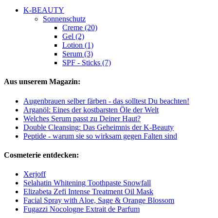
K-BEAUTY
Sonnenschutz
Creme (20)
Gel (2)
Lotion (1)
Serum (3)
SPF - Sticks (7)
Aus unserem Magazin:
Augenbrauen selber färben - das solltest Du beachten!
Arganöl: Eines der kostbarsten Öle der Welt
Welches Serum passt zu Deiner Haut?
Double Cleansing: Das Geheimnis der K-Beauty
Peptide - warum sie so wirksam gegen Falten sind
Cosmeterie entdecken:
Xerjoff
Selahatin Whitening Toothpaste Snowfall
Elizabeta Zefi Intense Treatment Oil Mask
Facial Spray with Aloe, Sage & Orange Blossom
Fugazzi Nocologne Extrait de Parfum