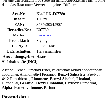
Verteile den Schaum großzügig im handtuchtrockenen Haar. Föhne
dann das Haar unter Verwendung eines Diffusers.
Art.-Nr.:
Xla-LHK-E07780
Inhalt:
150 ml
EAN:
3474630542907
Hersteller-Nr.:
E07780
Marke:
Kérastase
Produktart:
Styling
Haartyp:
Feines Haar
Eigenschaften:
Tierversuchsfrei
Anwendungsgebiet:
Haare
Inhaltsstoffe (INCI)
Alcohol Denat, Dimethyl Ether, va/crotonates/vinyl neodecanoate
copolymer, Aminomethyl Propanol,
Benzyl Salicylate
, Peg/Ppg
4/12 Dimethicone,
Limonene
,
Benzyl Alcohol
,
Linalool
,
Citronellal,
Geraniol
,
Hexyl Cinnamal
, Hydroxy Citronellal,
Alpha-Isomethyl Ionone
, Parfum
Passend dazu