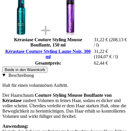
Kérastase Couture Styling Mousse
31,22 €
(208,13 €
Bouffante, 150 ml
/ l)
Kérastase Couture Styling Laque Noir, 300
31,22 €
ml
(104,07 € / l)
Gesamtpreis:
62,44 €
Beide in den Warenkorb
Beschreibung
Halt für einen voluminösen Auftritt.
Der Haarschaum
Couture Styling Mousse Bouffante von
Kérastase
zaubert Volumen in feines Haar, sodass es dicker und
voller scheint. Überdies verleiht er dem Haar starken Halt, ohne die
Beweglichkeit zu beeinträchtigen. Das Haar erhält so kontrolliertes
Volumen und wirkt fülliger und flexibel.
Anwendung: