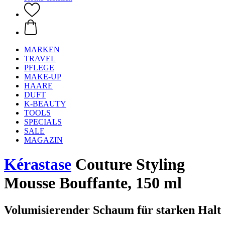
MARKEN
TRAVEL
PFLEGE
MAKE-UP
HAARE
DUFT
K-BEAUTY
TOOLS
SPECIALS
SALE
MAGAZIN
Kérastase
Couture Styling
Mousse Bouffante, 150 ml
Volumisierender Schaum für starken Halt