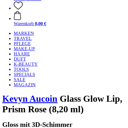
Warenkorb
0,00 €
MARKEN
TRAVEL
PFLEGE
MAKE-UP
HAARE
DUFT
K-BEAUTY
TOOLS
SPECIALS
SALE
MAGAZIN
Kevyn Aucoin
Glass Glow Lip,
Prism Rose (8,20 ml)
Gloss mit 3D-Schimmer