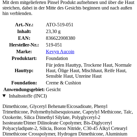
Mit dem mitgelieferten Pinsel Produkt aufnehmen und über die Haut
streichen, dabei in der Mitte des Gesichts beginnen und nach außen
hin verblenden.
Art.-Nr.:
ATO-519-051
Inhalt:
23,30 g
EAN:
836622008380
Hersteller-Nr.:
519-051
Marke:
Kevyn Aucoin
Produktart:
Foundation
Für jeden Hauttyp, Trockene Haut, Normale
Hauttyp:
Haut, Ölige Haut, Mischhaut, Reife Haut,
Sensible Haut, Unreine Haut
Foundation:
Creme & Cushion
Anwendungsgebiet:
Gesicht
Inhaltsstoffe (INCI)
Dimethicone, Glyceryl Behenate/Eicosadioate, Phenyl
Trimethicone, Polymethylsilsesquioxane, Caprylyl Methicone, Talc,
Ozokerite, Silica Dimethyl Silylate, Polyglyceryl-2
Isostearate/Dimer Dilinoleate Copolymer, Bis-Diglyceryl
Polyacyladipate-2, Silicia, Boron Nitride, C30-45 Alkyl Cetearyl
Dimethicone Crosspolymer, Hydrogen Dimethicone, Aluminium