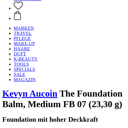
MARKEN
TRAVEL
PFLEGE
MAKE-UP
HAARE
DUFT
K-BEAUTY
TOOLS
SPECIALS
SALE
MAGAZIN
Kevyn Aucoin
The Foundation
Balm, Medium FB 07 (23,30 g)
Foundation mit hoher Deckkraft