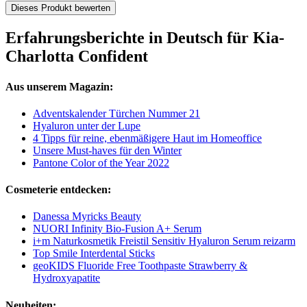
Dieses Produkt bewerten
Erfahrungsberichte in Deutsch für Kia-
Charlotta Confident
Aus unserem Magazin:
Adventskalender Türchen Nummer 21
Hyaluron unter der Lupe
4 Tipps für reine, ebenmäßigere Haut im Homeoffice
Unsere Must-haves für den Winter
Pantone Color of the Year 2022
Cosmeterie entdecken:
Danessa Myricks Beauty
NUORI Infinity Bio-Fusion A+ Serum
i+m Naturkosmetik Freistil Sensitiv Hyaluron Serum reizarm
Top Smile Interdental Sticks
geoKIDS Fluoride Free Toothpaste Strawberry &
Hydroxyapatite
Neuheiten: