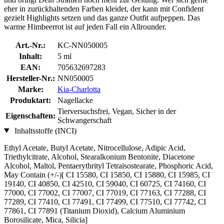
eher in zurückhaltenden Farben kleidet, der kann mit Confident
gezielt Highlights setzen und das ganze Outfit aufpeppen. Das
warme Himbeerrot ist auf jeden Fall ein Allrounder.
Art.-Nr.:
KC-NN050005
Inhalt:
5 ml
EAN:
705632697283
Hersteller-Nr.:
NN050005
Marke:
Kia-Charlotta
Produktart:
Nagellacke
Tierversuchsfrei, Vegan, Sicher in der
Eigenschaften:
Schwangerschaft
Inhaltsstoffe (INCI)
Ethyl Acetate, Butyl Acetate, Nitrocellulose, Adipic Acid,
Triethylcitrate, Alcohol, Stearalkonium Bentonite, Diacetone
Alcohol, Maltol, Pentaerythrityl Tetraisostearate, Phosphoric Acid,
May Contain (+/-)[ CI 15580, CI 15850, CI 15880, CI 15985, CI
19140, CI 40850, CI 42510, CI 59040, CI 60725, CI 74160, CI
77000, CI 77002, CI 77007, CI 77019, CI 77163, CI 77288, CI
77289, CI 77410, CI 77491, CI 77499, CI 77510, CI 77742, CI
77861, CI 77891 (Titanium Dioxid), Calcium Aluminium
Borosilicate, Mica, Silicia]