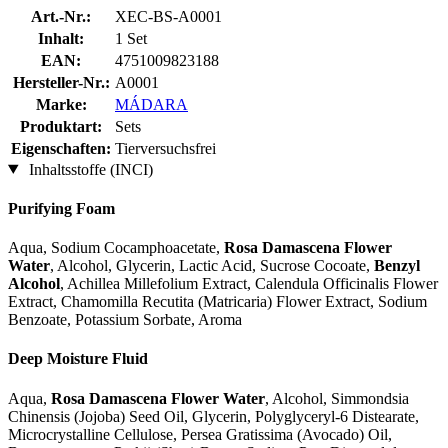
Art.-Nr.:
XEC-BS-A0001
Inhalt:
1 Set
EAN:
4751009823188
Hersteller-Nr.:
A0001
Marke:
MÁDARA
Produktart:
Sets
Eigenschaften:
Tierversuchsfrei
Inhaltsstoffe (INCI)
Purifying Foam
Aqua, Sodium Cocamphoacetate,
Rosa Damascena Flower
Water
, Alcohol, Glycerin, Lactic Acid, Sucrose Cocoate,
Benzyl
Alcohol
, Achillea Millefolium Extract, Calendula Officinalis Flower
Extract, Chamomilla Recutita (Matricaria) Flower Extract, Sodium
Benzoate, Potassium Sorbate, Aroma
Deep Moisture Fluid
Aqua,
Rosa Damascena Flower Water
, Alcohol, Simmondsia
Chinensis (Jojoba) Seed Oil, Glycerin, Polyglyceryl-6 Distearate,
Microcrystalline Cellulose, Persea Gratissima (Avocado) Oil,