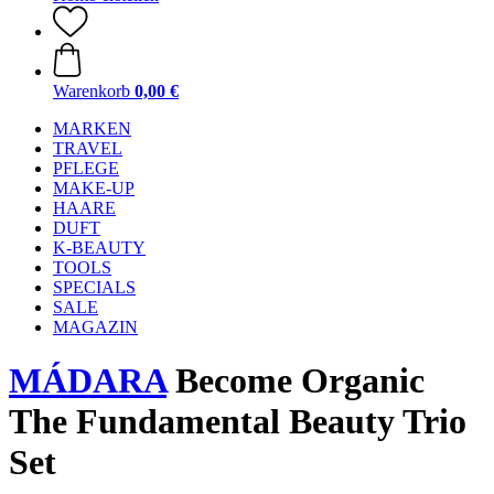
Warenkorb
0,00 €
MARKEN
TRAVEL
PFLEGE
MAKE-UP
HAARE
DUFT
K-BEAUTY
TOOLS
SPECIALS
SALE
MAGAZIN
MÁDARA
Become Organic
The Fundamental Beauty Trio
Set