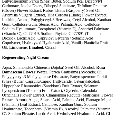
Butyrospermum Parkii (Shea) Butter, Sodium Pca, Dicaprylyl
Carbonate, Jojoba Esters, Diheptyl Succinate, Trifolium Pratense
(Clover) Flower Extract, Rubus Idaeus (Raspberry) Seed Oil,
Artemisia Vulgaris Extract, Tilia Cordata (Linde) Flower Extract,
Lecithin, Aroma, Polyglyceryl-3 Beeswax, Cetyl Alcohol, Xanthan
Gum, Cellulose Gum, Stearic Acid, Palmitic Acid, Cellulose,
Sodium Hyaluronate, Tocopherol (Vitamin E), Ascorbyl Palmitate
(Vitamin C), CI 77019, Sodium Phytate, CI 77891 (Titanium
Dioxid), Lactic Acid, Capryloyl Glycerin / Sebacic Acid
Copolymer, Hydrolyzed Hyaluronic Acid, Vanilla Planifolia Fruit
Oil,
Limonene
,
Linalool
,
Citral
Regenerating Night Cream
Aqua, Simmondsia Chinensis (Jojoba) Seed Oil, Alcohol,
Rosa
Damascena Flower Water
, Persea Gratissima (Avocado) Oil,
Polyglyceryl-3 Methylglucose Distearate, Butyrospermum Parkii
(Shea) Butter, Caprylic/Capric Triglyceride, Cetearylalcohol,
Hippophae Rhamnoides (Sanddorn) Fruit Extract, Solanum
Lycopersicum (Tomato) Fruit Extract, Glycerin, Calendula
Officinalis Flower Extract, Chamomilla Recutita (Matricaria) Flower
Extract, Aroma, Algae, Stearic Acid, Palmitic Acid, Plantago Major
(Plaintain) Leaf Extract, Cellulose, Xanthan Gum, Sodium
Hyaluronate, Tocopherol (Vitamin E), Ascorbyl Palmitate (Vitamin
C), Sodium Phytate, Lactic Acid, Hydrolyzed Hyaluronic Acid, CI