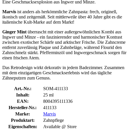
Eine Geschmacksexplosion aus Ingwer und Minze.
Marvis
ist anders als herkömmliche Zahnpasta: frech, originell,
ikonisch und zeitgemäß. Seit mittlerweile über 40 Jahre gibt es die
italienische Kult-Marke auf dem Markt!
Ginger Mint
überrascht mit einer außergewöhnlichen Kombi aus
Ingwer und Minze - ein faszinierender und harmonischer Kontrast
zwischen exotischer Schärfe und arktischer Frische. Die Zahncreme
entfernt zuverlässig Plaque und Zahnbeläge, während Flourid den
Zahnschmelz stärkt. Pfefferminzöl und Ingwergeschmack sorgen für
einen frischen Atem.
Das Retrodesign wirkt dekorativ in jedem Badezimmer. Zusammen
mit dem einzigartigen Geschmackserlebnis wird das tägliche
Zähneputzen zum Genuss.
Art.-Nr.:
SOM-411133
Inhalt:
25 ml
EAN:
8004395111336
Hersteller-Nr.:
411133
Marke:
Marvis
Produktart:
Zahnpflege
Eigenschaften:
Available @ Store