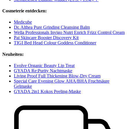
Cosmeterie entdecken:
Medicube
Dr. Althea Pure Grinding Cleansing Balm
Wella Professionals Invigo Nutri Enrich Frizz Control Cream
Pai Skincare Booster Discovery Kit
TIGI Bed Head Colour Goddess Conditioner
Neuheiten:
Evolve Organic Beauty Lip Treat
GYADA Re:Purity Nachtmaske
Living Proof Full Thickening Blow-Dry Cream
Special Care Evening Glow AHA/BHA Fruchtsäure
Gelmaske
GYADA 2in1 Kokos Peeling-Maske