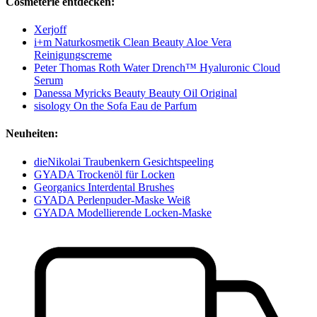
Cosmeterie entdecken:
Xerjoff
i+m Naturkosmetik Clean Beauty Aloe Vera
Reinigungscreme
Peter Thomas Roth Water Drench™ Hyaluronic Cloud
Serum
Danessa Myricks Beauty Beauty Oil Original
sisology On the Sofa Eau de Parfum
Neuheiten:
dieNikolai Traubenkern Gesichtspeeling
GYADA Trockenöl für Locken
Georganics Interdental Brushes
GYADA Perlenpuder-Maske Weiß
GYADA Modellierende Locken-Maske