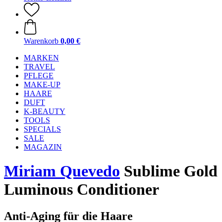
Warenkorb
0,00 €
MARKEN
TRAVEL
PFLEGE
MAKE-UP
HAARE
DUFT
K-BEAUTY
TOOLS
SPECIALS
SALE
MAGAZIN
Miriam Quevedo
Sublime Gold
Luminous Conditioner
Anti-Aging für die Haare