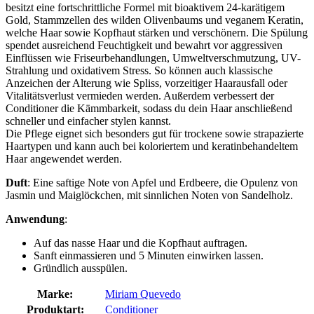
besitzt eine fortschrittliche Formel mit bioaktivem 24-karätigem
Gold, Stammzellen des wilden Olivenbaums und veganem Keratin,
welche Haar sowie Kopfhaut stärken und verschönern. Die Spülung
spendet ausreichend Feuchtigkeit und bewahrt vor aggressiven
Einflüssen wie Friseurbehandlungen, Umweltverschmutzung, UV-
Strahlung und oxidativem Stress. So können auch klassische
Anzeichen der Alterung wie Spliss, vorzeitiger Haarausfall oder
Vitalitätsverlust vermieden werden. Außerdem verbessert der
Conditioner die Kämmbarkeit, sodass du dein Haar anschließend
schneller und einfacher stylen kannst.
Die Pflege eignet sich besonders gut für trockene sowie strapazierte
Haartypen und kann auch bei koloriertem und keratinbehandeltem
Haar angewendet werden.
Duft
: Eine saftige Note von Apfel und Erdbeere, die Opulenz von
Jasmin und Maiglöckchen, mit sinnlichen Noten von Sandelholz.
Anwendung
:
Auf das nasse Haar und die Kopfhaut auftragen.
Sanft einmassieren und 5 Minuten einwirken lassen.
Gründlich ausspülen.
Marke:
Miriam Quevedo
Produktart:
Conditioner