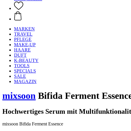
MARKEN
TRAVEL
PFLEGE
MAKE-UP
HAARE
DUFT
K-BEAUTY
TOOLS
SPECIALS
SALE
MAGAZIN
mixsoon
Bifida Ferment Essence
Hochwertiges Serum mit Multifunktionalit
mixsoon Bifida Ferment Essence