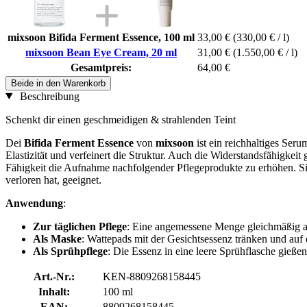
mixsoon Bifida Ferment Essence, 100 ml
33,00 €
(330,00 € / l)
mixsoon Bean Eye Cream, 20 ml
31,00 €
(1.550,00 € / l)
Gesamtpreis:
64,00 €
Beide in den Warenkorb
Beschreibung
Schenkt dir einen geschmeidigen & strahlenden Teint
Dei
Bifida Ferment Essence
von
mixsoon
ist ein reichhaltiges Seru
Elastizität und verfeinert die Struktur. Auch die Widerstandsfähigkei
Fähigkeit die Aufnahme nachfolgender Pflegeprodukte zu erhöhen. Sie e
verloren hat, geeignet.
Anwendung
:
Zur täglichen Pflege
: Eine angemessene Menge gleichmäßig au
Als Maske
: Wattepads mit der Gesichtsessenz tränken und auf
Als Sprühpflege
: Die Essenz in eine leere Sprühflasche gieß
Art.-Nr.:
KEN-8809268158445
Inhalt:
100 ml
EAN:
8809268158445