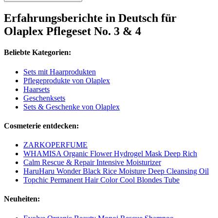
Erfahrungsberichte in Deutsch für
Olaplex Pflegeset No. 3 & 4
Beliebte Kategorien:
Sets mit Haarprodukten
Pflegeprodukte von Olaplex
Haarsets
Geschenksets
Sets & Geschenke von Olaplex
Cosmeterie entdecken:
ZARKOPERFUME
WHAMISA Organic Flower Hydrogel Mask Deep Rich
Calm Rescue & Repair Intensive Moisturizer
HaruHaru Wonder Black Rice Moisture Deep Cleansing Oil
Topchic Permanent Hair Color Cool Blondes Tube
Neuheiten: