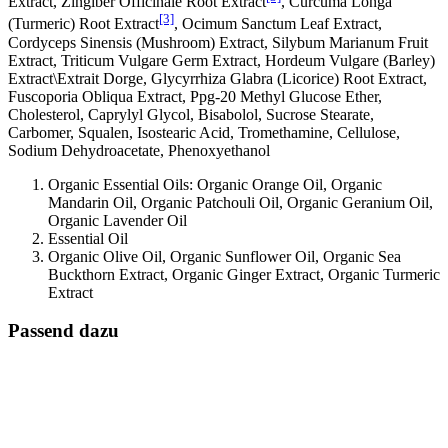
Extract, Zingiber Officinale Root Extract
, Curcuma Longa
[3]
(Turmeric) Root Extract
, Ocimum Sanctum Leaf Extract,
Cordyceps Sinensis (Mushroom) Extract, Silybum Marianum Fruit
Extract, Triticum Vulgare Germ Extract, Hordeum Vulgare (Barley)
Extract\Extrait Dorge, Glycyrrhiza Glabra (Licorice) Root Extract,
Fuscoporia Obliqua Extract, Ppg-20 Methyl Glucose Ether,
Cholesterol, Caprylyl Glycol, Bisabolol, Sucrose Stearate,
Carbomer, Squalen, Isostearic Acid, Tromethamine, Cellulose,
Sodium Dehydroacetate, Phenoxyethanol
Organic Essential Oils: Organic Orange Oil, Organic
Mandarin Oil, Organic Patchouli Oil, Organic Geranium Oil,
Organic Lavender Oil
Essential Oil
Organic Olive Oil, Organic Sunflower Oil, Organic Sea
Buckthorn Extract, Organic Ginger Extract, Organic Turmeric
Extract
Passend dazu