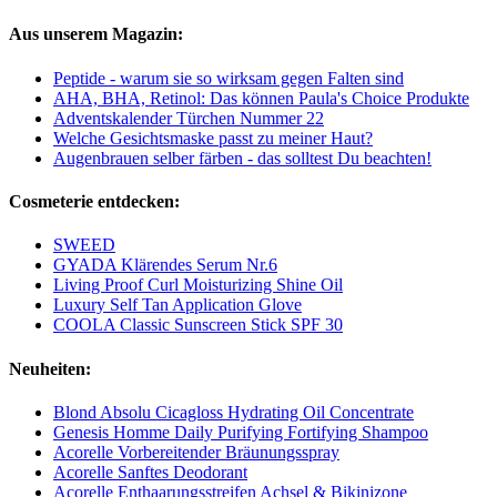
Aus unserem Magazin:
Peptide - warum sie so wirksam gegen Falten sind
AHA, BHA, Retinol: Das können Paula's Choice Produkte
Adventskalender Türchen Nummer 22
Welche Gesichtsmaske passt zu meiner Haut?
Augenbrauen selber färben - das solltest Du beachten!
Cosmeterie entdecken:
SWEED
GYADA Klärendes Serum Nr.6
Living Proof Curl Moisturizing Shine Oil
Luxury Self Tan Application Glove
COOLA Classic Sunscreen Stick SPF 30
Neuheiten:
Blond Absolu Cicagloss Hydrating Oil Concentrate
Genesis Homme Daily Purifying Fortifying Shampoo
Acorelle Vorbereitender Bräunungsspray
Acorelle Sanftes Deodorant
Acorelle Enthaarungsstreifen Achsel & Bikinizone