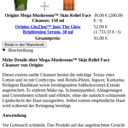
Origins Mega-Mushroom™ Skin Relief Face
39,00 €
(260,00
Cleanser, 150 ml
€ / l)
Origins GinZing™ Into The Glow
52,00 €
Brightening Serum, 30 ml
(1.733,33 € / l)
Gesamtpreis:
91,00 €
Beide in den Warenkorb
Beschreibung
Mehr Details über Mega-Mushroom™ Skin Relief Face
Cleanser von Origins
Dieser extrem sanfte Cleanser besitzt die milchige Textur einer
Lotion und ist mit Cordyceps- und Reishi-Pilzen, Ingwer, Kurkuma,
Heiligem Basilikum sowie beruhigendem Süßholzwurzel-Extrakt
angereichert. Er entfernt Make-up, Schmutzpartikel, Ablagerungen
und Unreinheiten schnell und effektiv, ohne die natürlich schützende
Lipidschicht der Haut anzugreifen. Selbst extrem empfindliche Haut
wird während der Reinigung beruhigt.
Anwendung
Vor Gebrauch schütteln. Das Produkt auf das angefeuchtete Gesicht