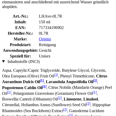
einmassieren und anschließend mit ausreichend Wasser gründlich
abspülen.
Art.-Nr.:
LHAve-0L7R
Inhalt:
150 ml
EAN:
717334196902
Hersteller-Nr.:
0L7R
Marke:
Origins
Produktart:
Reinigung
Anwendungsgebiet:
Gesicht
Speziell für:
Unisex
Inhaltsstoffe (INCI)
Aqua, Caprylic/Capric Triglyceride, Butylene Glycol, Glycerin,
[3]
Olea Europaea (Olive) Fruit Oil
, Phenyl Trimethicone,
Citrus
[1]
[1]
Aurantium Dulcis Oil
,
Lavandula Angustifolia Oil
,
[1]
Pogostemon Cablin Oil
, Citrus Nobilis (Mandarin Orange) Peel
[1]
[1]
Oil
, Pelargonium Graveolons (Geranium) Flower Oil
,
[2]
Boswellia Carterii (Olibanum) Oil
,
Limonene
,
Linalool
,
[3]
Citronellal, Helianthus Annus (Sunflower) Seed Oil
, Hippophae
[3]
Rhamnoides (Sea Buckthorn) Extract
, Ganoderma Lucidum
[3]