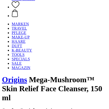
MARKEN
TRAVEL
PFLEGE
MAKE-UP
HAARE
DUFT
K-BEAUTY
TOOLS
SPECIALS
SALE
MAGAZIN
Origins
Mega-Mushroom™
Skin Relief Face Cleanser, 150
ml