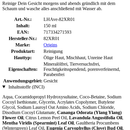
Reinige Dein Gesicht morgens und abends gründlich mit dem
Schaum und wasche alles anschließend mit Wasser ab.
Art.-Nr.:
LHAve-82XR01
Inhalt:
150 ml
EAN:
717334271593
Hersteller-Nr.:
82XR01
Marke:
Origins
Produktart:
Reinigung
Hauttyp:
Ölige Haut, Mischhaut, Unreine Haut
Mineralölfrei, Tierversuchsfrei,
Eigenschaften:
Feuchtigkeitsspendend, porenverfeinernd,
Parabenfrei
Anwendungsgebiet:
Gesicht
Inhaltsstoffe (INCI)
Aqua, Cocamidopropyl Hydroxysultaine, Coco-Betaine, Sodium
Cocoyl Isethionate, Glycerin, Acrylates Copolymer, Butylene
Glycol, Sodium Lauroyl Oat Amino Acids, Sodium Chloride,
Disodium Cocoyl Glutamate,
Cananga Odorata (Ylang Ylang)
Flower Oil
, Citrus Lemon Peel Oil,
Lavandula Angustifolia Oil
,
Mentha Viridis (Spearmint) Leaf Oil
, Gaultheria Procumbens
(Wintergreen) Leaf Oil,
Eugenia Caryophyllus (Clove) Bud Oil
,