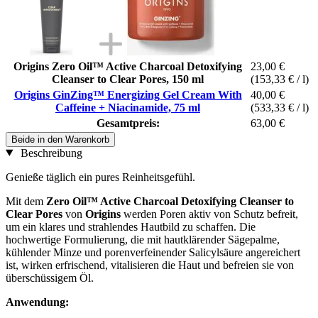
Origins Zero Oil™ Active Charcoal Detoxifying
23,00 €
Cleanser to Clear Pores, 150 ml
(153,33 € / l)
Origins GinZing™ Energizing Gel Cream With
40,00 €
Caffeine + Niacinamide, 75 ml
(533,33 € / l)
Gesamtpreis:
63,00 €
Beide in den Warenkorb
Beschreibung
Genieße täglich ein pures Reinheitsgefühl.
Mit dem
Zero Oil™ Active Charcoal Detoxifying Cleanser to
Clear Pores
von
Origins
werden Poren aktiv von Schutz befreit,
um ein klares und strahlendes Hautbild zu schaffen. Die
hochwertige Formulierung, die mit hautklärender Sägepalme,
kühlender Minze und porenverfeinender Salicylsäure angereichert
ist, wirken erfrischend, vitalisieren die Haut und befreien sie von
überschüssigem Öl.
Anwendung: