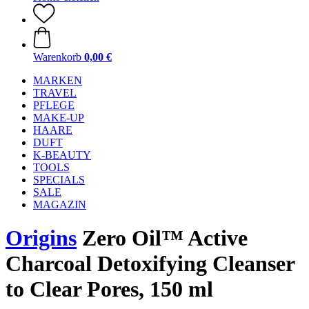
Warenkorb
0,00 €
MARKEN
TRAVEL
PFLEGE
MAKE-UP
HAARE
DUFT
K-BEAUTY
TOOLS
SPECIALS
SALE
MAGAZIN
Origins
Zero Oil™ Active
Charcoal Detoxifying Cleanser
to Clear Pores, 150 ml