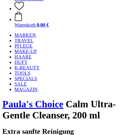
Warenkorb
0,00 €
MARKEN
TRAVEL
PFLEGE
MAKE-UP
HAARE
DUFT
K-BEAUTY
TOOLS
SPECIALS
SALE
MAGAZIN
Paula's Choice
Calm Ultra-
Gentle Cleanser, 200 ml
Extra sanfte Reinigung