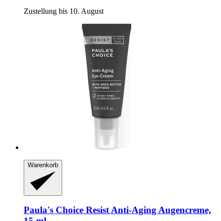
Zustellung bis 10. August
Warenkorb
Paula's Choice
Resist Anti-​Aging Augencreme,
15 ml