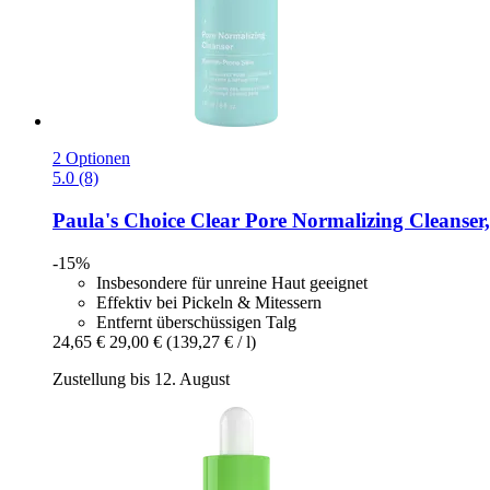
2 Optionen
5.0 (8)
Paula's Choice
Clear Pore Normalizing Cleanser,
-15%
Insbesondere für unreine Haut geeignet
Effektiv bei Pickeln & Mitessern
Entfernt überschüssigen Talg
24,65 €
29,00 €
(139,27 € / l)
Zustellung bis 12. August