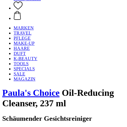
MARKEN
TRAVEL
PFLEGE
MAKE-UP
HAARE
DUFT
K-BEAUTY
TOOLS
SPECIALS
SALE
MAGAZIN
Paula's Choice
Oil-Reducing
Cleanser, 237 ml
Schäumender Gesichtsreiniger