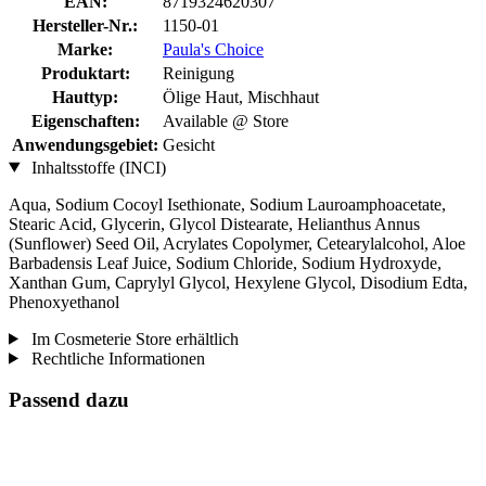
EAN:
8719324620307
Hersteller-Nr.:
1150-01
Marke:
Paula's Choice
Produktart:
Reinigung
Hauttyp:
Ölige Haut, Mischhaut
Eigenschaften:
Available @ Store
Anwendungsgebiet:
Gesicht
Inhaltsstoffe (INCI)
Aqua, Sodium Cocoyl Isethionate, Sodium Lauroamphoacetate,
Stearic Acid, Glycerin, Glycol Distearate, Helianthus Annus
(Sunflower) Seed Oil, Acrylates Copolymer, Cetearylalcohol, Aloe
Barbadensis Leaf Juice, Sodium Chloride, Sodium Hydroxyde,
Xanthan Gum, Caprylyl Glycol, Hexylene Glycol, Disodium Edta,
Phenoxyethanol
Im Cosmeterie Store erhältlich
Rechtliche Informationen
Passend dazu