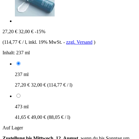
27,20 €
32,00 €
-15%
(
114,77 € / l
, inkl. 19% MwSt.
-
zzgl. Versand
)
Inhalt:
237 ml
237 ml
27,20 €
32,00 €
(114,77 € / l)
473 ml
41,65 €
49,00 €
(88,05 € / l)
Auf Lager
Zustellung bis Mittwoch, 12. August
, wenn du bis
Sonntag um