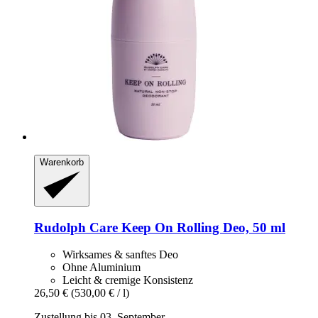
Warenkorb
Rudolph Care
Keep On Rolling Deo, 50 ml
Wirksames & sanftes Deo
Ohne Aluminium
Leicht & cremige Konsistenz
26,50 €
(530,00 € / l)
Zustellung bis 03. September