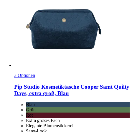
3 Optionen
Pip Studio
Kosmetiktasche Cooper Samt Quilty
Days, extra groß, Blau
Blau
Grün
Rot
Extra großes Fach
Elegante Blumenstickerei
Samt-Look