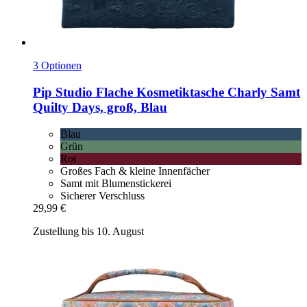
3 Optionen
Pip Studio
Flache Kosmetiktasche Charly Samt
Quilty Days, groß, Blau
Blau
Grün
Rot
Großes Fach & kleine Innenfächer
Samt mit Blumenstickerei
Sicherer Verschluss
29,99 €
Zustellung bis 10. August