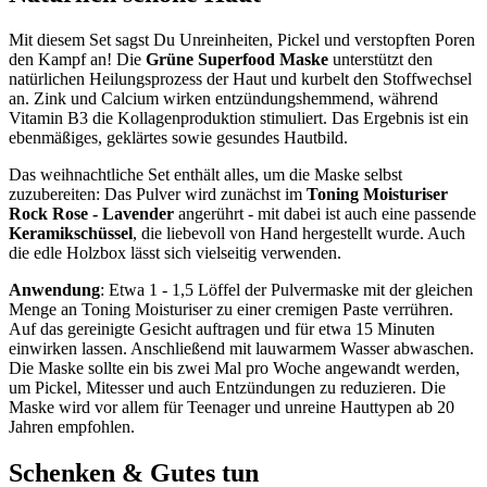
Mit diesem Set sagst Du Unreinheiten, Pickel und verstopften Poren
den Kampf an! Die
Grüne Superfood Maske
unterstützt den
natürlichen Heilungsprozess der Haut und kurbelt den Stoffwechsel
an. Zink und Calcium wirken entzündungshemmend, während
Vitamin B3 die Kollagenproduktion stimuliert. Das Ergebnis ist ein
ebenmäßiges, geklärtes sowie gesundes Hautbild.
Das weihnachtliche Set enthält alles, um die Maske selbst
zuzubereiten: Das Pulver wird zunächst im
Toning Moisturiser
Rock Rose - Lavender
angerührt - mit dabei ist auch eine passende
Keramikschüssel
, die liebevoll von Hand hergestellt wurde. Auch
die edle Holzbox lässt sich vielseitig verwenden.
Anwendung
: Etwa 1 - 1,5 Löffel der Pulvermaske mit der gleichen
Menge an Toning Moisturiser zu einer cremigen Paste verrühren.
Auf das gereinigte Gesicht auftragen und für etwa 15 Minuten
einwirken lassen. Anschließend mit lauwarmem Wasser abwaschen.
Die Maske sollte ein bis zwei Mal pro Woche angewandt werden,
um Pickel, Mitesser und auch Entzündungen zu reduzieren. Die
Maske wird vor allem für Teenager und unreine Hauttypen ab 20
Jahren empfohlen.
Schenken & Gutes tun