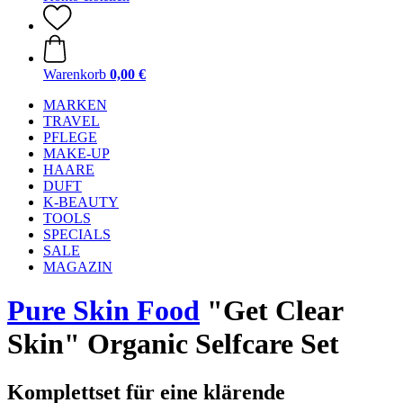
Warenkorb
0,00 €
MARKEN
TRAVEL
PFLEGE
MAKE-UP
HAARE
DUFT
K-BEAUTY
TOOLS
SPECIALS
SALE
MAGAZIN
Pure Skin Food
"Get Clear
Skin" Organic Selfcare Set
Komplettset für eine klärende