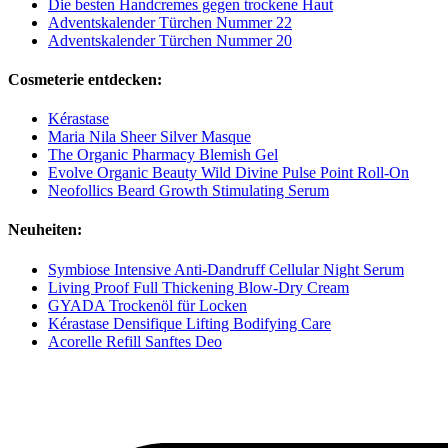
Die besten Handcremes gegen trockene Haut
Adventskalender Türchen Nummer 22
Adventskalender Türchen Nummer 20
Cosmeterie entdecken:
Kérastase
Maria Nila Sheer Silver Masque
The Organic Pharmacy Blemish Gel
Evolve Organic Beauty Wild Divine Pulse Point Roll-On
Neofollics Beard Growth Stimulating Serum
Neuheiten:
Symbiose Intensive Anti-Dandruff Cellular Night Serum
Living Proof Full Thickening Blow-Dry Cream
GYADA Trockenöl für Locken
Kérastase Densifique Lifting Bodifying Care
Acorelle Refill Sanftes Deo