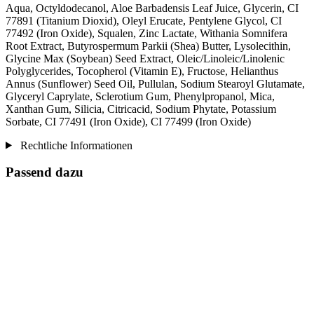
Aqua, Octyldodecanol, Aloe Barbadensis Leaf Juice, Glycerin, CI
77891 (Titanium Dioxid), Oleyl Erucate, Pentylene Glycol, CI
77492 (Iron Oxide), Squalen, Zinc Lactate, Withania Somnifera
Root Extract, Butyrospermum Parkii (Shea) Butter, Lysolecithin,
Glycine Max (Soybean) Seed Extract, Oleic/Linoleic/Linolenic
Polyglycerides, Tocopherol (Vitamin E), Fructose, Helianthus
Annus (Sunflower) Seed Oil, Pullulan, Sodium Stearoyl Glutamate,
Glyceryl Caprylate, Sclerotium Gum, Phenylpropanol, Mica,
Xanthan Gum, Silicia, Citricacid, Sodium Phytate, Potassium
Sorbate, CI 77491 (Iron Oxide), CI 77499 (Iron Oxide)
Rechtliche Informationen
Passend dazu