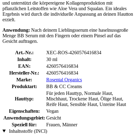
und unterstützt die körpereigene Kollagenproduktion mit
pflanzlichen Leitstoffen wie Aloe Vera und Squalan. Ein ideales
Ergebnis wird durch die individuelle Anpassung an deinen Hautton
erzielt.
Anwendung:
Nach deinem Lieblingsserum eine haselnussgroße
Menge BB Serum mit den Fingern oder einem Pinsel auf das
Gesicht auftragen.
Art.-Nr.:
XEC-ROS-4260576416834
Inhalt:
30 ml
EAN:
4260576416834
Hersteller-Nr.:
4260576416834
Marke:
Rosental Organics
Produktart:
BB & CC Creams
Für jeden Hauttyp, Normale Haut,
Hauttyp:
Mischhaut, Trockene Haut, Ölige Haut,
Reife Haut, Sensible Haut, Unreine Haut
Eigenschaften:
Vegan
Anwendungsgebiet:
Gesicht
Speziell für:
Frauen, Männer
Inhaltsstoffe (INCI)