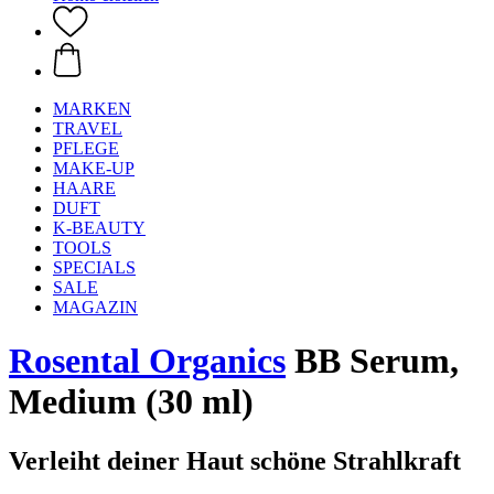
MARKEN
TRAVEL
PFLEGE
MAKE-UP
HAARE
DUFT
K-BEAUTY
TOOLS
SPECIALS
SALE
MAGAZIN
Rosental Organics
BB Serum,
Medium (30 ml)
Verleiht deiner Haut schöne Strahlkraft