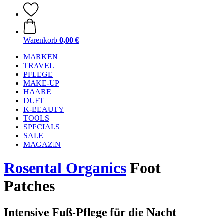
Warenkorb
0,00 €
MARKEN
TRAVEL
PFLEGE
MAKE-UP
HAARE
DUFT
K-BEAUTY
TOOLS
SPECIALS
SALE
MAGAZIN
Rosental Organics
Foot
Patches
Intensive Fuß-Pflege für die Nacht