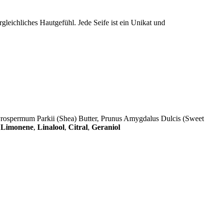
rgleichliches Hautgefühl. Jede Seife ist ein Unikat und
tyrospermum Parkii (Shea) Butter, Prunus Amygdalus Dulcis (Sweet
,
Limonene
,
Linalool
,
Citral
,
Geraniol