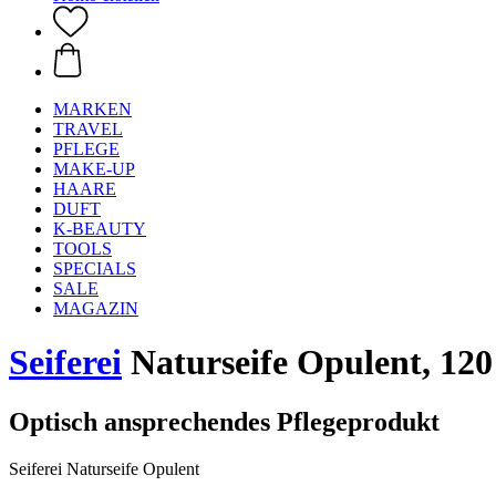
MARKEN
TRAVEL
PFLEGE
MAKE-UP
HAARE
DUFT
K-BEAUTY
TOOLS
SPECIALS
SALE
MAGAZIN
Seiferei
Naturseife Opulent, 120
Optisch ansprechendes Pflegeprodukt
Seiferei Naturseife Opulent