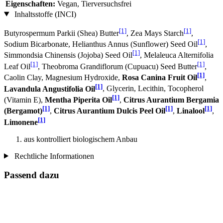
Eigenschaften:
Vegan, Tierversuchsfrei
Inhaltsstoffe (INCI)
[1]
[1]
Butyrospermum Parkii (Shea) Butter
, Zea Mays Starch
,
[1]
Sodium Bicarbonate, Helianthus Annus (Sunflower) Seed Oil
,
[1]
Simmondsia Chinensis (Jojoba) Seed Oil
, Melaleuca Alternifolia
[1]
[1]
Leaf Oil
, Theobroma Grandiflorum (Cupuacu) Seed Butter
,
[1]
Caolin Clay, Magnesium Hydroxide,
Rosa Canina Fruit Oil
,
[1]
Lavandula Angustifolia Oil
, Glycerin, Lecithin, Tocopherol
[1]
(Vitamin E),
Mentha Piperita Oil
,
Citrus Aurantium Bergamia
[1]
[1]
[1]
(Bergamot)
,
Citrus Aurantium Dulcis Peel Oil
,
Linalool
,
[1]
Limonene
aus kontrolliert biologischem Anbau
Rechtliche Informationen
Passend dazu