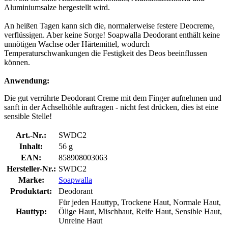
Aluminiumsalze hergestellt wird.
An heißen Tagen kann sich die, normalerweise festere Deocreme,
verflüssigen. Aber keine Sorge! Soapwalla Deodorant enthält keine
unnötigen Wachse oder Härtemittel, wodurch
Temperaturschwankungen die Festigkeit des Deos beeinflussen
können.
Anwendung:
Die gut verrührte Deodorant Creme mit dem Finger aufnehmen und
sanft in der Achselhöhle auftragen - nicht fest drücken, dies ist eine
sensible Stelle!
Art.-Nr.:
SWDC2
Inhalt:
56 g
EAN:
858908003063
Hersteller-Nr.:
SWDC2
Marke:
Soapwalla
Produktart:
Deodorant
Für jeden Hauttyp, Trockene Haut, Normale Haut,
Hauttyp:
Ölige Haut, Mischhaut, Reife Haut, Sensible Haut,
Unreine Haut