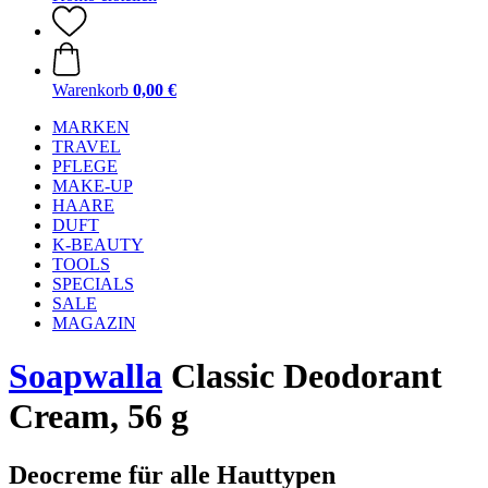
Warenkorb
0,00 €
MARKEN
TRAVEL
PFLEGE
MAKE-UP
HAARE
DUFT
K-BEAUTY
TOOLS
SPECIALS
SALE
MAGAZIN
Soapwalla
Classic Deodorant
Cream, 56 g
Deocreme für alle Hauttypen