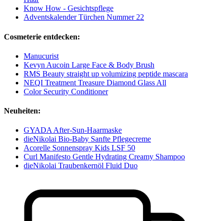
Know How - Gesichtspflege
Adventskalender Türchen Nummer 22
Cosmeterie entdecken:
Manucurist
Kevyn Aucoin Large Face & Body Brush
RMS Beauty straight up volumizing peptide mascara
NEQI Treatment Treasure Diamond Glass All
Color Security Conditioner
Neuheiten:
GYADA After-Sun-Haarmaske
dieNikolai Bio-Baby Sanfte Pflegecreme
Acorelle Sonnenspray Kids LSF 50
Curl Manifesto Gentle Hydrating Creamy Shampoo
dieNikolai Traubenkernöl Fluid Duo