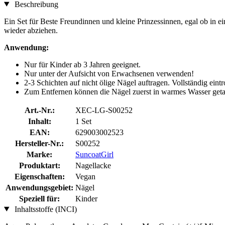
Beschreibung
Ein Set für Beste Freundinnen und kleine Prinzessinnen, egal ob in 
wieder abziehen.
Anwendung:
Nur für Kinder ab 3 Jahren geeignet.
Nur unter der Aufsicht von Erwachsenen verwenden!
2-3 Schichten auf nicht ölige Nägel auftragen. Vollständig eint
Zum Entfernen können die Nägel zuerst in warmes Wasser get
Art.-Nr.:
XEC-LG-S00252
Inhalt:
1 Set
EAN:
629003002523
Hersteller-Nr.:
S00252
Marke:
SuncoatGirl
Produktart:
Nagellacke
Eigenschaften:
Vegan
Anwendungsgebiet:
Nägel
Speziell für:
Kinder
Inhaltsstoffe (INCI)