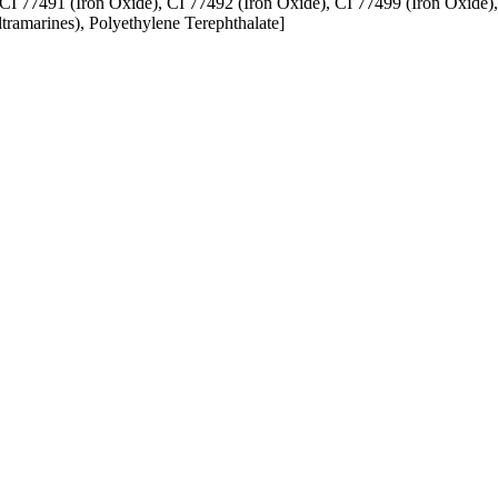
 CI 77491 (Iron Oxide), CI 77492 (Iron Oxide), CI 77499 (Iron Oxide
ramarines) , Polyethylene Terephthalate]