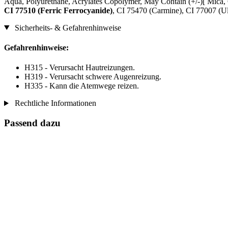
Aqua, Polyurethane, Acrylates Copolymer, May Contain (+/-)[ Mica,
CI 77510 (Ferric Ferrocyanide)
, CI 75470 (Carmine), CI 77007 (Ult
Sicherheits- & Gefahrenhinweise
Gefahrenhinweise:
H315 - Verursacht Hautreizungen.
H319 - Verursacht schwere Augenreizung.
H335 - Kann die Atemwege reizen.
Rechtliche Informationen
Passend dazu