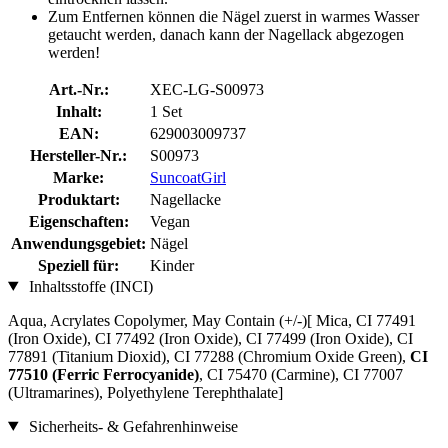
Zum Entfernen können die Nägel zuerst in warmes Wasser
getaucht werden, danach kann der Nagellack abgezogen
werden!
Art.-Nr.:
XEC-LG-S00973
Inhalt:
1 Set
EAN:
629003009737
Hersteller-Nr.:
S00973
Marke:
SuncoatGirl
Produktart:
Nagellacke
Eigenschaften:
Vegan
Anwendungsgebiet:
Nägel
Speziell für:
Kinder
Inhaltsstoffe (INCI)
Aqua, Acrylates Copolymer, May Contain (+/-)[ Mica, CI 77491
(Iron Oxide), CI 77492 (Iron Oxide), CI 77499 (Iron Oxide), CI
77891 (Titanium Dioxid), CI 77288 (Chromium Oxide Green),
CI
77510 (Ferric Ferrocyanide)
, CI 75470 (Carmine), CI 77007
(Ultramarines) , Polyethylene Terephthalate]
Sicherheits- & Gefahrenhinweise