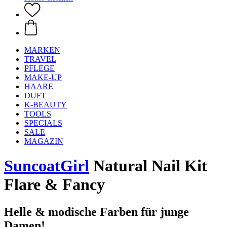
MARKEN
TRAVEL
PFLEGE
MAKE-UP
HAARE
DUFT
K-BEAUTY
TOOLS
SPECIALS
SALE
MAGAZIN
SuncoatGirl
Natural Nail Kit
Flare & Fancy
Helle & modische Farben für junge
Damen!