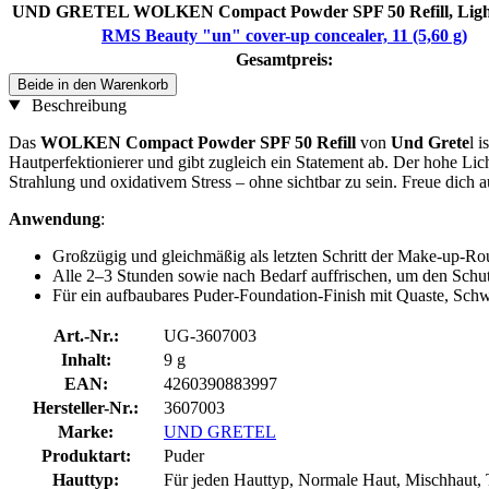
UND GRETEL WOLKEN Compact Powder SPF 50 Refill, Light 
RMS Beauty "un" cover-up concealer, 11 (5,60 g)
Gesamtpreis:
Beide in den Warenkorb
Beschreibung
Das
WOLKEN Compact Powder SPF 50 Refill
von
Und Grete
l 
Hautperfektionierer und gibt zugleich ein Statement ab. Der hohe Lich
Strahlung und oxidativem Stress – ohne sichtbar zu sein. Freue dich au
Anwendung
:
Großzügig und gleichmäßig als letzten Schritt der Make-up-Rou
Alle 2–3 Stunden sowie nach Bedarf auffrischen, um den Schut
Für ein aufbaubares Puder-Foundation-Finish mit Quaste, Sch
Art.-Nr.:
UG-3607003
Inhalt:
9 g
EAN:
4260390883997
Hersteller-Nr.:
3607003
Marke:
UND GRETEL
Produktart:
Puder
Hauttyp:
Für jeden Hauttyp, Normale Haut, Mischhaut, 