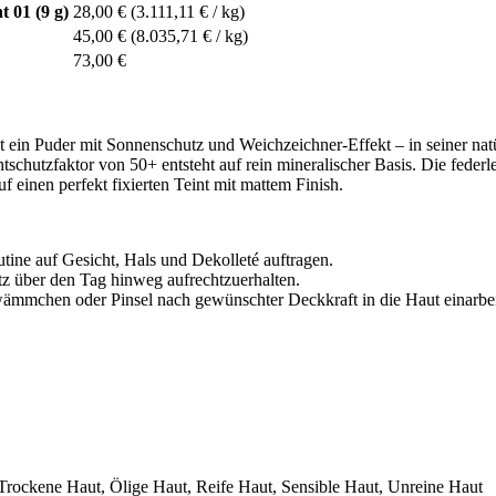
01 (9 g)
28,00 €
(3.111,11 € / kg)
45,00 €
(8.035,71 € / kg)
73,00 €
ist ein Puder mit Sonnenschutz und Weichzeichner-Effekt – in seiner nat
tschutzfaktor von 50+ entsteht auf rein mineralischer Basis. Die feder
f einen perfekt fixierten Teint mit mattem Finish.
tine auf Gesicht, Hals und Dekolleté auftragen.
z über den Tag hinweg aufrechtzuerhalten.
wämmchen oder Pinsel nach gewünschter Deckkraft in die Haut einarbei
Trockene Haut, Ölige Haut, Reife Haut, Sensible Haut, Unreine Haut