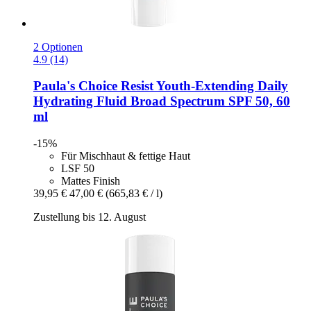
2 Optionen
4.9 (14)
Paula's Choice
Resist Youth-​Extending Daily
Hydrating Fluid Broad Spectrum SPF 50, 60
ml
-15%
Für Mischhaut & fettige Haut
LSF 50
Mattes Finish
39,95 €
47,00 €
(665,83 € / l)
Zustellung bis 12. August