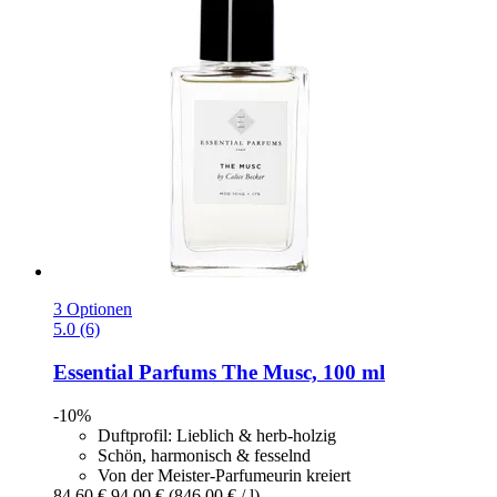
3 Optionen
5.0 (6)
Essential Parfums
The Musc, 100 ml
-10%
Duftprofil: Lieblich & herb-holzig
Schön, harmonisch & fesselnd
Von der Meister-Parfumeurin kreiert
84,60 €
94,00 €
(846,00 € / l)