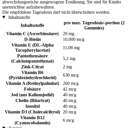
abwechslungsreiche ausgewogene Ernährung. Sie sind für Kinder
unerreichbar aufzubewahren.
Die empfohlene Tagesdosis darf nicht überschritten werden.
Inhaltsstoffe
pro max. Tagesdosis/-portion (2
Inhaltsstoffe
Gummies)
Vitamin C (Ascorbinsäure)
20 mg
D-Biotin
10.000 mcg
Vitamin E (DL-Alpha
11,08 mg
Tocopherylacetat)
Pantothensäure
5,2 mg
(Calciumpantothenat)
Zink-Citrat
2 mg
Vitamin B6
630 mcg
(Pyridoxinhydrochlorid)
Vitamin A (Retinylpalmitat)
260 mcg
Folsäure
42 mcg
Jod (aus Kaliumjodid)
40 mcg
Cholin (Bitartrat)
40 mcg
Inositol
40 mcg
Vitamin D3 (Cholecalciferol)
20 mcg
Vitamin B12
6 mcg
(Cyanocobalamin)