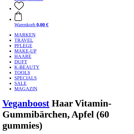
Warenkorb
0,00 €
MARKEN
TRAVEL
PFLEGE
MAKE-UP
HAARE
DUFT
K-BEAUTY
TOOLS
SPECIALS
SALE
MAGAZIN
Veganboost
Haar Vitamin-
Gummibärchen, Apfel (60
gummies)