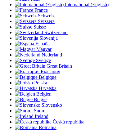
International (English)
France
Schweiz
Svizzera
Suisse
Switzerland
Slovenija
España
Magyar
Nederland
Sverige
Great Britain
България
Belgique
Polska
Hrvatska
Belgien
België
Slovensko
Suomi
Ireland
Česká republika
Romania