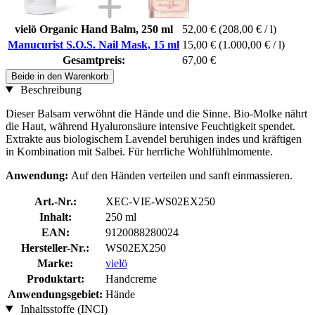
vielö Organic Hand Balm, 250 ml
52,00 €
(208,00 € / l)
Manucurist S.O.S. Nail Mask, 15 ml
15,00 €
(1.000,00 € / l)
Gesamtpreis:
67,00 €
Beide in den Warenkorb
Beschreibung
Dieser Balsam verwöhnt die Hände und die Sinne. Bio-Molke nährt
die Haut, während Hyaluronsäure intensive Feuchtigkeit spendet.
Extrakte aus biologischem Lavendel beruhigen indes und kräftigen
in Kombination mit Salbei. Für herrliche Wohlfühlmomente.
Anwendung:
Auf den Händen verteilen und sanft einmassieren.
Art.-Nr.:
XEC-VIE-WS02EX250
Inhalt:
250 ml
EAN:
9120088280024
Hersteller-Nr.:
WS02EX250
Marke:
vielö
Produktart:
Handcreme
Anwendungsgebiet:
Hände
Inhaltsstoffe (INCI)