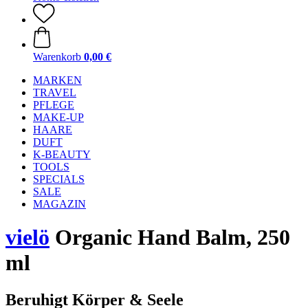
Warenkorb
0,00 €
MARKEN
TRAVEL
PFLEGE
MAKE-UP
HAARE
DUFT
K-BEAUTY
TOOLS
SPECIALS
SALE
MAGAZIN
vielö
Organic Hand Balm, 250
ml
Beruhigt Körper & Seele