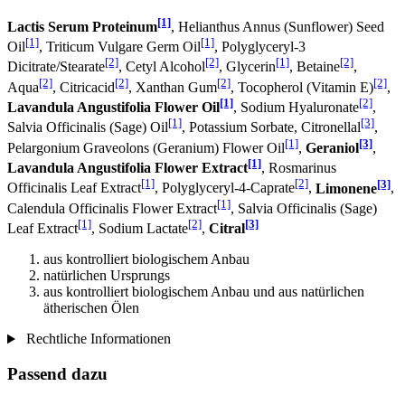
[1]
Lactis Serum Proteinum
, Helianthus Annus (Sunflower) Seed
[1]
[1]
Oil
, Triticum Vulgare Germ Oil
, Polyglyceryl-3
[2]
[2]
[1]
[2]
Dicitrate/Stearate
, Cetyl Alcohol
, Glycerin
, Betaine
,
[2]
[2]
[2]
[2]
Aqua
, Citricacid
, Xanthan Gum
, Tocopherol (Vitamin E)
,
[1]
[2]
Lavandula Angustifolia Flower Oil
, Sodium Hyaluronate
,
[1]
[3]
Salvia Officinalis (Sage) Oil
, Potassium Sorbate, Citronellal
,
[1]
[3]
Pelargonium Graveolons (Geranium) Flower Oil
,
Geraniol
,
[1]
Lavandula Angustifolia Flower Extract
, Rosmarinus
[1]
[2]
[3]
Officinalis Leaf Extract
, Polyglyceryl-4-Caprate
,
Limonene
,
[1]
Calendula Officinalis Flower Extract
, Salvia Officinalis (Sage)
[1]
[2]
[3]
Leaf Extract
, Sodium Lactate
,
Citral
aus kontrolliert biologischem Anbau
natürlichen Ursprungs
aus kontrolliert biologischem Anbau und aus natürlichen
ätherischen Ölen
Rechtliche Informationen
Passend dazu