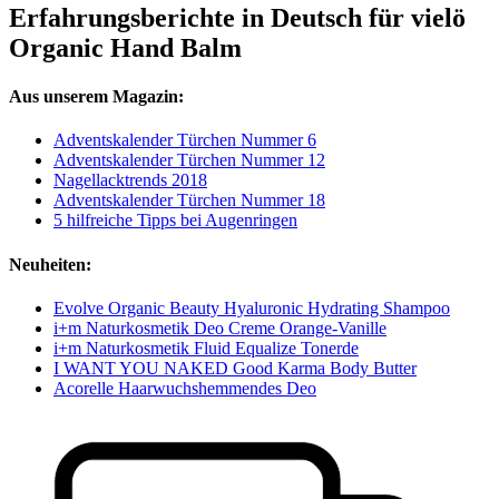
Erfahrungsberichte in Deutsch für vielö
Organic Hand Balm
Aus unserem Magazin:
Adventskalender Türchen Nummer 6
Adventskalender Türchen Nummer 12
Nagellacktrends 2018
Adventskalender Türchen Nummer 18
5 hilfreiche Tipps bei Augenringen
Neuheiten:
Evolve Organic Beauty Hyaluronic Hydrating Shampoo
i+m Naturkosmetik Deo Creme Orange-Vanille
i+m Naturkosmetik Fluid Equalize Tonerde
I WANT YOU NAKED Good Karma Body Butter
Acorelle Haarwuchshemmendes Deo