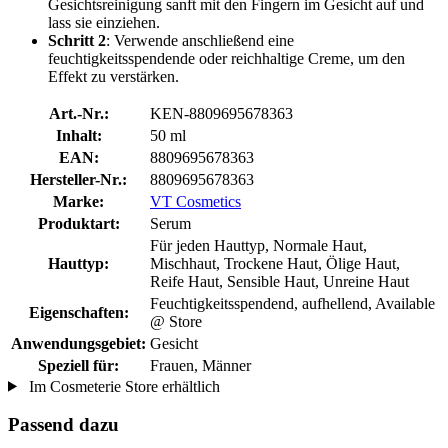
Gesichtsreinigung sanft mit den Fingern im Gesicht auf und
lass sie einziehen.
Schritt 2
: Verwende anschließend eine
feuchtigkeitsspendende oder reichhaltige Creme, um den
Effekt zu verstärken.
Art.-Nr.:
KEN-8809695678363
Inhalt:
50 ml
EAN:
8809695678363
Hersteller-Nr.:
8809695678363
Marke:
VT Cosmetics
Produktart:
Serum
Für jeden Hauttyp, Normale Haut,
Hauttyp:
Mischhaut, Trockene Haut, Ölige Haut,
Reife Haut, Sensible Haut, Unreine Haut
Feuchtigkeitsspendend, aufhellend, Available
Eigenschaften:
@ Store
Anwendungsgebiet:
Gesicht
Speziell für:
Frauen, Männer
Im Cosmeterie Store erhältlich
Passend dazu