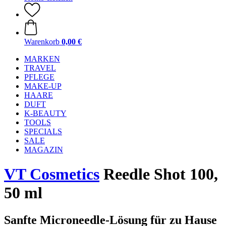
Warenkorb
0,00 €
MARKEN
TRAVEL
PFLEGE
MAKE-UP
HAARE
DUFT
K-BEAUTY
TOOLS
SPECIALS
SALE
MAGAZIN
VT Cosmetics
Reedle Shot 100,
50 ml
Sanfte Microneedle-Lösung für zu Hause