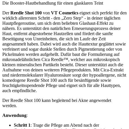
Die Booster-Hautbehandlung für einen glasklaren Teint
Der
Reedle Shot 100
von
VT Cosmetics
eignet sich perfekt für den
wirklich allerersten Schritt - den „Zero Step“ - in deiner täglichen
Hautpflegeroutine, um sich dem beliebten Glashaut-Effekt zu
nähern. Es unterstützt den natürlichen Erneuerungsprozess deiner
Haut, entfernt abgestorbene Hautzellen und fördert die sanfte
Beseitigung von Unreinheiten, die sich im Laufe der Zeit
angesammelt haben. Dabei wird auch die Hauttextur geglättet sowie
verfeinert und sogar dunkle Stellen durch Pigmentierung oder von
Pickelmalen werden aufgehellt. Dafür baut die Formulierung auf
mikronadelähnlichen Cica Reedle™, welcher aus mikroskopisch
kleinen mineralischen Partikeln besteht. Dieser unterstützt auch die
Aufnahme von deinen weiteren Pflegeprodukten. Mit Cica-Extrakt
und niedermolekularer Hyaluronsäure sorgt der hypoallergene, nicht
komedogene Reedle Shot 100 auch für besänftigende sowie
feuchtigkeitsspendende Pflege und eignet sich für alle Hauttypen,
auch empfindliche.
Der Reedle Shot 100 kann begleitend bei Akne angewendet
werden.
Anwendung
:
Schritt 1
: Trage die Pflege am Abend nach der