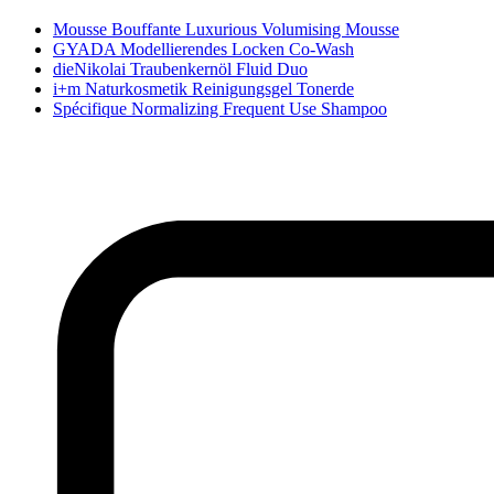
Mousse Bouffante Luxurious Volumising Mousse
GYADA Modellierendes Locken Co-Wash
dieNikolai Traubenkernöl Fluid Duo
i+m Naturkosmetik Reinigungsgel Tonerde
Spécifique Normalizing Frequent Use Shampoo