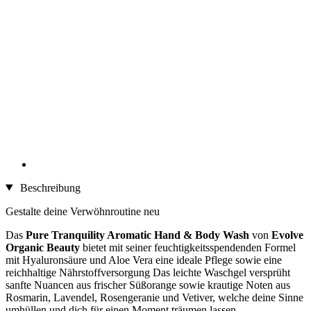
Beschreibung
Gestalte deine Verwöhnroutine neu
Das
Pure Tranquility Aromatic Hand & Body Wash
von
Evolve
Organic Beauty
bietet mit seiner feuchtigkeitsspendenden Formel
mit Hyaluronsäure und Aloe Vera eine ideale Pflege sowie eine
reichhaltige Nährstoffversorgung Das leichte Waschgel versprüht
sanfte Nuancen aus frischer Süßorange sowie krautige Noten aus
Rosmarin, Lavendel, Rosengeranie und Vetiver, welche deine Sinne
umhüllen und dich für einen Moment träumen lassen.