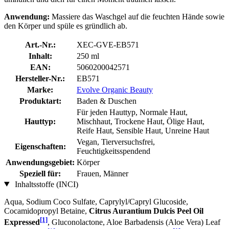
Anwendung:
Massiere das Waschgel auf die feuchten Hände sowie
den Körper und spüle es gründlich ab.
Art.-Nr.:
XEC-GVE-EB571
Inhalt:
250 ml
EAN:
5060200042571
Hersteller-Nr.:
EB571
Marke:
Evolve Organic Beauty
Produktart:
Baden & Duschen
Für jeden Hauttyp, Normale Haut,
Hauttyp:
Mischhaut, Trockene Haut, Ölige Haut,
Reife Haut, Sensible Haut, Unreine Haut
Vegan, Tierversuchsfrei,
Eigenschaften:
Feuchtigkeitsspendend
Anwendungsgebiet:
Körper
Speziell für:
Frauen, Männer
Inhaltsstoffe (INCI)
Aqua, Sodium Coco­ Sulfate, Caprylyl/Capryl Glucoside,
Cocamidopropyl Betaine,
Citrus Aurantium Dulcis Peel Oil
[1]
Expressed
, Gluconolactone, Aloe Barbadensis (Aloe Vera) Leaf