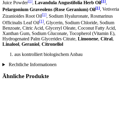
[1]
[1]
Juice Powder
,
Lavandula Angustifolia Herb Oil
,
[1]
Pelargonium Graveolens (Rose Geranium) Oil
, Vetiveria
[1]
Zizanioides Root Oil
, Sodium Hyaluronate, Rosmarinus
[1]
Officinalis Leaf Oil
, Glycerin, Sodium Chloride, Sodium
Benzoate, Citric Acid, Glyceryl Oleate, Coconut Fatty Acid,
Xanthan Gum, Sodium Gluconate, Tocopherol (Vitamin E),
Hydrogenated Palm Glycerides Citrate,
Limonene
,
Citral
,
Linalool
,
Geraniol
,
Citronellol
aus kontrolliert biologischem Anbau
Rechtliche Informationen
Ähnliche Produkte