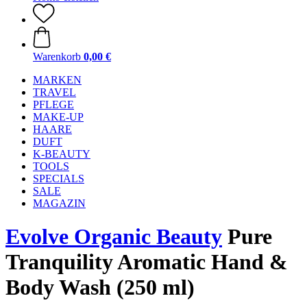
Warenkorb
0,00 €
MARKEN
TRAVEL
PFLEGE
MAKE-UP
HAARE
DUFT
K-BEAUTY
TOOLS
SPECIALS
SALE
MAGAZIN
Evolve Organic Beauty
Pure
Tranquility Aromatic Hand &
Body Wash (250 ml)