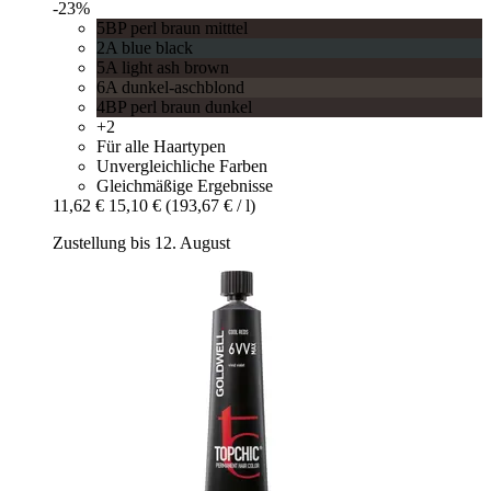
-23%
5BP perl braun mitttel
2A blue black
5A light ash brown
6A dunkel-aschblond
4BP perl braun dunkel
+2
Für alle Haartypen
Unvergleichliche Farben
Gleichmäßige Ergebnisse
11,62 €
15,10 €
(193,67 € / l)
Zustellung bis 12. August