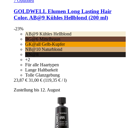
7 Optionen
GOLDWELL
Elumen Long Lasting Hair
Color, AB@9 Kühles Hellblond (200 ml)
-23%
AB@9 Kühles Hellblond
BG@6 Mittelbraun
GK@all Gelb-Kupfer
NB@10 Naturblond
NN@8
+2
Für alle Haartypen
Lange Haltbarkeit
Tolle Glanzgebung
23,87 €
31,00 €
(119,35 € / l)
Zustellung bis 12. August