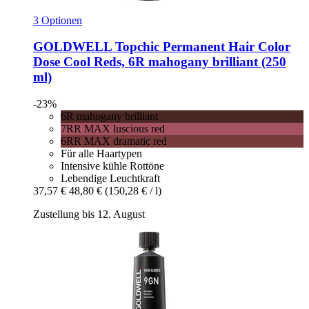
3 Optionen
GOLDWELL
Topchic Permanent Hair Color
Dose Cool Reds, 6R mahogany brilliant (250
ml)
-23%
6R mahogany brilliant
7RR MAX luscious red
6RR MAX dramatic red
Für alle Haartypen
Intensive kühle Rottöne
Lebendige Leuchtkraft
37,57 €
48,80 €
(150,28 € / l)
Zustellung bis 12. August