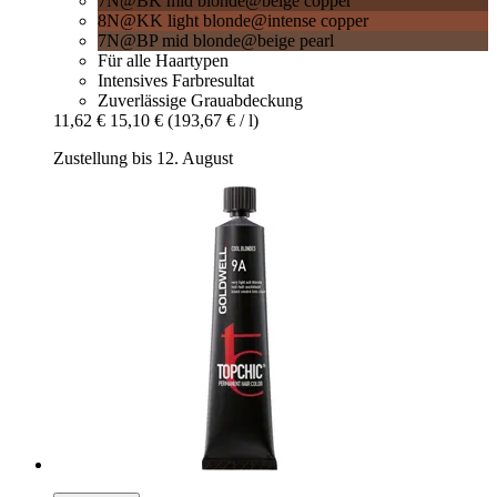
7N@BK mid blonde@beige copper
8N@KK light blonde@intense copper
7N@BP mid blonde@beige pearl
Für alle Haartypen
Intensives Farbresultat
Zuverlässige Grauabdeckung
11,62 €
15,10 €
(193,67 € / l)
Zustellung bis 12. August