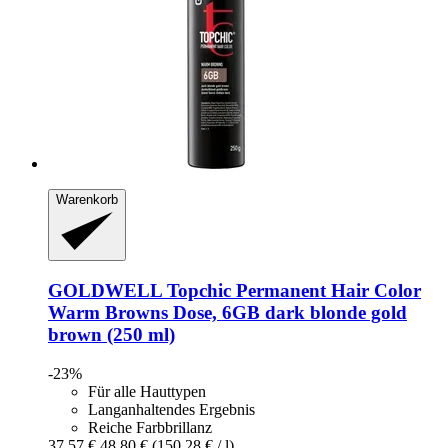
Warenkorb
GOLDWELL
Topchic Permanent Hair Color
Warm Browns Dose, 6GB dark blonde gold
brown (250 ml)
-23%
Für alle Hauttypen
Langanhaltendes Ergebnis
Reiche Farbbrillanz
37,57 €
48,80 €
(150,28 € / l)