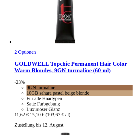
2 Optionen
GOLDWELL
Topchic Permanent Hair Color
Warm Blondes, 9GN turmaline (60 ml)
-23%
9GN turmaline
10GB sahara pastel beige blonde
Für alle Haartypen
Satte Farbgebung
Luxuriöser Glanz
11,62 €
15,10 €
(193,67 € / l)
Zustellung bis 12. August