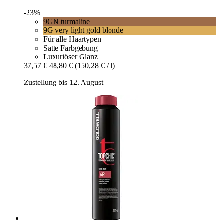
-23%
9GN turmaline
9G very light gold blonde
Für alle Haartypen
Satte Farbgebung
Luxuriöser Glanz
37,57 €
48,80 €
(150,28 € / l)
Zustellung bis 12. August