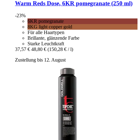
Warm Reds Dose, 6KR pomegranate (250 ml)
-23%
6KR pomegranate
8KG light copper gold
Für alle Haartypen
Brillante, glänzende Farbe
Starke Leuchtkraft
37,57 €
48,80 €
(150,28 € / l)
Zustellung bis 12. August