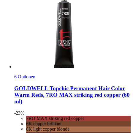
6 Optionen
GOLDWELL
Topchic Permanent Hair Color
Warm Reds, 7RO MAX striking red copper (60
ml)
-23%
7RO MAX striking red copper
6K copper brilliant
8K light copper blonde