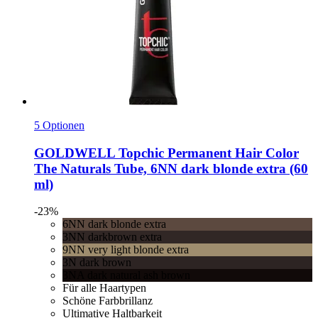
5 Optionen
GOLDWELL
Topchic Permanent Hair Color
The Naturals Tube, 6NN dark blonde extra (60
ml)
-23%
6NN dark blonde extra
3NN darkbrown extra
9NN very light blonde extra
3N dark brown
3NA dark natural ash brown
Für alle Haartypen
Schöne Farbbrillanz
Ultimative Haltbarkeit