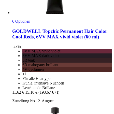
6 Optionen
GOLDWELL
Topchic Permanent Hair Color
Cool Reds, 6VV MAX vivid violet (60 ml)
-23%
6VV MAX vivid violet
3VV MAX dark violet
5R teak
6R mahogany brilliant
4V cyclamen
+1
Für alle Haartypen
Kühle, intensive Nuancen
Leuchtende Brillanz
11,62 €
15,10 €
(193,67 € / l)
Zustellung bis 12. August