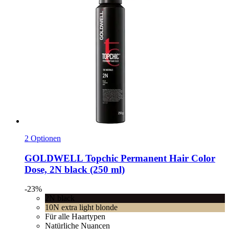
2 Optionen
GOLDWELL
Topchic Permanent Hair Color
Dose, 2N black (250 ml)
-23%
2N black
10N extra light blonde
Für alle Haartypen
Natürliche Nuancen