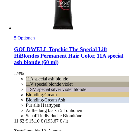
5 Optionen
GOLDWELL
Topchic The Special Lift
HiBlondes Permanent Hair Color, 11A special
ash blonde (60 ml)
-23%
11A special ash blonde
11V special blonde violet
11SV special silver violet blonde
Blonding-Cream
Blonding-Cream Ash
Für alle Haartypen
Aufhellung bis zu 5 Tonhöhen
Schafft individuelle Blondtöne
11,62 €
15,10 €
(193,67 € / l)
Zustellung bis 12. August