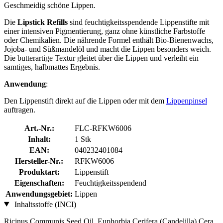
Geschmeidig schöne Lippen.
Die
Lipstick Refills
sind feuchtigkeitsspendende Lippenstifte mit
einer intensiven Pigmentierung, ganz ohne künstliche Farbstoffe
oder Chemikalien. Die nährende Formel enthält Bio-Bienenwachs,
Jojoba- und Süßmandelöl und macht die Lippen besonders weich.
Die butterartige Textur gleitet über die Lippen und verleiht ein
samtiges, halbmattes Ergebnis.
Anwendung
:
Den Lippenstift direkt auf die Lippen oder mit dem
Lippenpinsel
auftragen.
Art.-Nr.:
FLC-RFKW6006
Inhalt:
1 Stk
EAN:
040232401084
Hersteller-Nr.:
RFKW6006
Produktart:
Lippenstift
Eigenschaften:
Feuchtigkeitsspendend
Anwendungsgebiet:
Lippen
Inhaltsstoffe (INCI)
Ricinus Communis Seed Oil, Euphorbia Cerifera (Candelilla) Cera,