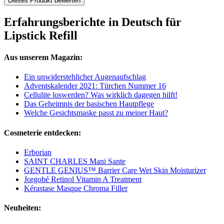
Dieses Produkt bewerten
Erfahrungsberichte in Deutsch für
Lipstick Refill
Aus unserem Magazin:
Ein unwiderstehlicher Augenaufschlag
Adventskalender 2021: Türchen Nummer 16
Cellulite loswerden? Was wirklich dagegen hilft!
Das Geheimnis der basischen Hautpflege
Welche Gesichtsmaske passt zu meiner Haut?
Cosmeterie entdecken:
Erborian
SAINT CHARLES Mani Sante
GENTLE GENIUS™ Barrier Care Wet Skin Moisturizer
Jorgobé Retinol Vitamin A Treatment
Kérastase Masque Chroma Filler
Neuheiten: