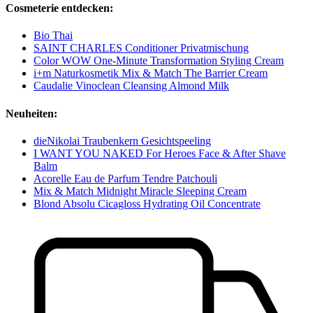
Cosmeterie entdecken:
Bio Thai
SAINT CHARLES Conditioner Privatmischung
Color WOW One-Minute Transformation Styling Cream
i+m Naturkosmetik Mix & Match The Barrier Cream
Caudalie Vinoclean Cleansing Almond Milk
Neuheiten:
dieNikolai Traubenkern Gesichtspeeling
I WANT YOU NAKED For Heroes Face & After Shave
Balm
Acorelle Eau de Parfum Tendre Patchouli
Mix & Match Midnight Miracle Sleeping Cream
Blond Absolu Cicagloss Hydrating Oil Concentrate