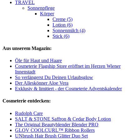
TRAVEL
Sonnenpflege
Körper
Creme (5)
Lotion (6)
Sonnenmilch (4)
Stick (6)
Aus unserem Magazin:
Öle für Haut und Haare
Cosmeterie Flagship Store eröffnet im Herzen Wiener
Innenstadt
So verlängerst Du Deinen Urlaubsglow
Der Alleskönner Aloe Vera
Exklusiv & limitiert - der Cosmeterie Adventskalender
Cosmeterie entdecken:
Rudolph Care
SALT & STONE Saffron & Cedar Body Lotion
The Original Beautyblender Blender PRO
GLOV COOLCURL™ Ribbon Rollers
UNbrush Hair Brush Glitter Duo Set