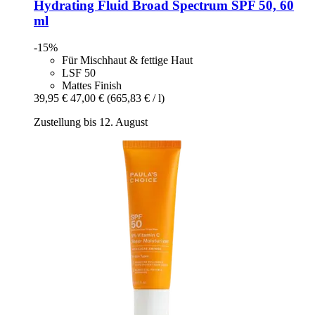
Hydrating Fluid Broad Spectrum SPF 50, 60
ml
-15%
Für Mischhaut & fettige Haut
LSF 50
Mattes Finish
39,95 €
47,00 €
(665,83 € / l)
Zustellung bis 12. August