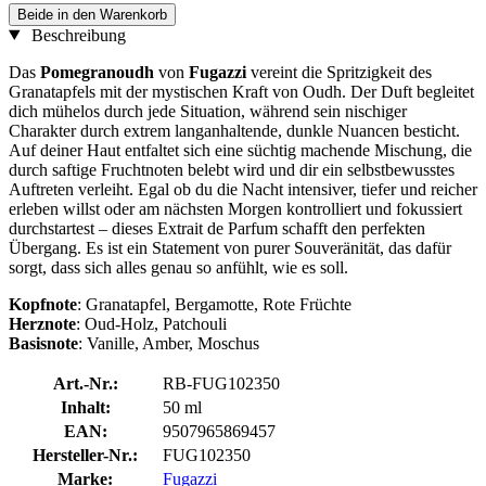
Beide in den Warenkorb
Beschreibung
Das
Pomegranoudh
von
Fugazzi
vereint die Spritzigkeit des
Granatapfels mit der mystischen Kraft von Oudh. Der Duft begleitet
dich mühelos durch jede Situation, während sein nischiger
Charakter durch extrem langanhaltende, dunkle Nuancen besticht.
Auf deiner Haut entfaltet sich eine süchtig machende Mischung, die
durch saftige Fruchtnoten belebt wird und dir ein selbstbewusstes
Auftreten verleiht. Egal ob du die Nacht intensiver, tiefer und reicher
erleben willst oder am nächsten Morgen kontrolliert und fokussiert
durchstartest – dieses Extrait de Parfum schafft den perfekten
Übergang. Es ist ein Statement von purer Souveränität, das dafür
sorgt, dass sich alles genau so anfühlt, wie es soll.
Kopfnote
: Granatapfel, Bergamotte, Rote Früchte
Herznote
: Oud-Holz, Patchouli
Basisnote
: Vanille, Amber, Moschus
Art.-Nr.:
RB-FUG102350
Inhalt:
50 ml
EAN:
9507965869457
Hersteller-Nr.:
FUG102350
Marke:
Fugazzi