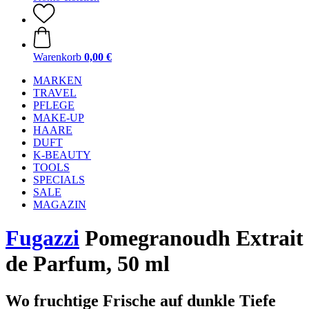
Warenkorb
0,00 €
MARKEN
TRAVEL
PFLEGE
MAKE-UP
HAARE
DUFT
K-BEAUTY
TOOLS
SPECIALS
SALE
MAGAZIN
Fugazzi
Pomegranoudh Extrait
de Parfum, 50 ml
Wo fruchtige Frische auf dunkle Tiefe