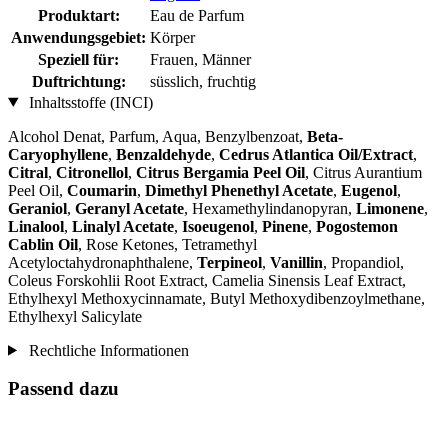
Produktart:
Eau de Parfum
Anwendungsgebiet:
Körper
Speziell für:
Frauen, Männer
Duftrichtung:
süsslich, fruchtig
Inhaltsstoffe (INCI)
Alcohol Denat, Parfum, Aqua, Benzylbenzoat,
Beta-
Caryophyllene
,
Benzaldehyde
,
Cedrus Atlantica Oil/Extract
,
Citral
,
Citronellol
,
Citrus Bergamia Peel Oil
, Citrus Aurantium
Peel Oil,
Coumarin
,
Dimethyl Phenethyl Acetate
,
Eugenol
,
Geraniol
,
Geranyl Acetate
, Hexamethylindanopyran,
Limonene
,
Linalool
,
Linalyl Acetate
,
Isoeugenol
,
Pinene
,
Pogostemon
Cablin Oil
, Rose Ketones, Tetramethyl
Acetyloctahydronaphthalene,
Terpineol
,
Vanillin
, Propandiol,
Coleus Forskohlii Root Extract, Camelia Sinensis Leaf Extract,
Ethylhexyl Methoxycinnamate, Butyl Methoxydibenzoylmethane,
Ethylhexyl Salicylate
Rechtliche Informationen
Passend dazu