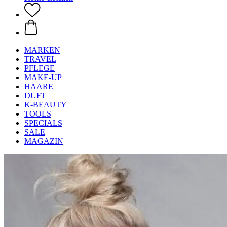
MARKEN
TRAVEL
PFLEGE
MAKE-UP
HAARE
DUFT
K-BEAUTY
TOOLS
SPECIALS
SALE
MAGAZIN