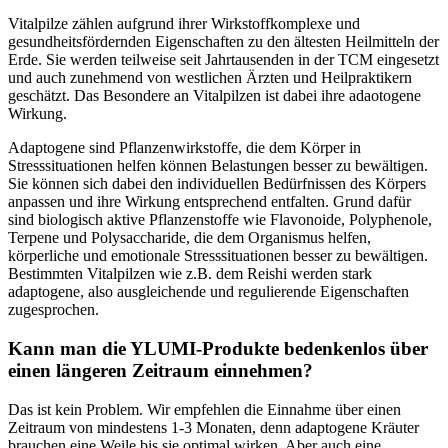
Vitalpilze zählen aufgrund ihrer Wirkstoffkomplexe und
gesundheitsfördernden Eigenschaften zu den ältesten Heilmitteln der
Erde. Sie werden teilweise seit Jahrtausenden in der TCM eingesetzt
und auch zunehmend von westlichen Ärzten und Heilpraktikern
geschätzt. Das Besondere an Vitalpilzen ist dabei ihre adaotogene
Wirkung.
Adaptogene sind Pflanzenwirkstoffe, die dem Körper in
Stresssituationen helfen können Belastungen besser zu bewältigen.
Sie können sich dabei den individuellen Bedürfnissen des Körpers
anpassen und ihre Wirkung entsprechend entfalten. Grund dafür
sind biologisch aktive Pflanzenstoffe wie Flavonoide, Polyphenole,
Terpene und Polysaccharide, die dem Organismus helfen,
körperliche und emotionale Stresssituationen besser zu bewältigen.
Bestimmten Vitalpilzen wie z.B. dem Reishi werden stark
adaptogene, also ausgleichende und regulierende Eigenschaften
zugesprochen.
Kann man die YLUMI-Produkte bedenkenlos über
einen längeren Zeitraum einnehmen?
Das ist kein Problem. Wir empfehlen die Einnahme über einen
Zeitraum von mindestens 1-3 Monaten, denn adaptogene Kräuter
brauchen eine Weile bis sie optimal wirken. Aber auch eine