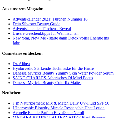
Aus unserem Magazin:
Adventskalender 2021: Türchen Nummer 16
Dein Silvester Beauty Guide
Adventskalender Türchen - Reveal
Unsere Geschenktipps für Weihnachten
New Year, New Me - starte dank Detox voller Energie ins
Jahr
Cosmeterie entdecken:
Dr. Althea
Hyalurvedic Stärkende Tuchmaske für die Haare
Danessa Myricks Beauty Yummy Skin Water Powder Serum
SAINT CHARLES Ätherisches Öl Mind Focus
Danessa Myricks Beauty Colorfix Mattes
Neuheiten:
i+m Naturkosmetik Mix & Match Daily UV-Fluid SPF 50
L'Incroyable Blowdry Miracle Reshapable Heat Lotion
Acorelle Eau de Parfum Envolée de Neroli
MÁDARA RETINOL ALTERNATIVE Plant-Powered