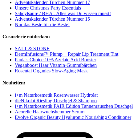
Adventskalender Türchen Nummer 17
Unsere Christmas Party Essentials
Salicylsäure / BHA - Alles was Du wissen musst!
Adventskalender Türchen Nummer 15
Nur das Beste für die Beste!
Cosmeterie entdecken:
SALT & STONE
DermInfusions™ Plump + Repair Lip Treatment Tint
Paula's Choice 10% Azelaic Acid Booster
Veganboost Haar Vitamin-Gummibärchen
Rosental Organics Slow-Aging Mask
Neuheiten:
i+m Naturkosmetik Rosenwasser Hydrolat
dieNikolai Riesling Duschgel & Shampoo
i+m Naturkosmetik FAIR Edition Tannenrauschen Duschgel
Acorelle Haarwuchshemmer Serum
Evolve Organic Beauty Hyaluronic Nourishing Conditioner