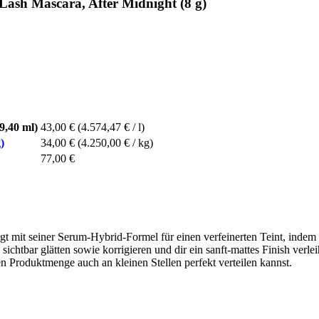
Lash Mascara, After Midnight (8 g)
9,40 ml)
43,00 €
(4.574,47 € / l)
)
34,00 €
(4.250,00 € / kg)
77,00 €
gt mit seiner Serum-Hybrid-Formel für einen verfeinerten Teint, indem 
n sichtbar glätten sowie korrigieren und dir ein sanft-mattes Finish ver
en Produktmenge auch an kleinen Stellen perfekt verteilen kannst.